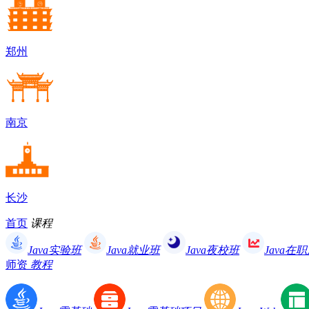
郑州
南京
长沙
首页
课程
Java实验班
Java就业班
Java夜校班
Java在
师资
教程