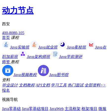
动力节点
西安
400-8080-105
首页
课程
Java实验班
Java就业班
Java夜校班
Java在
职加薪班
Java架构师班
Java学前测评
师资
教程
Java视频教程
Java图书馆
资料
毕业设计
文档教程
API文档
学习工具
热门面试
全部资料>>
报名
视频导航
Java零基础
Java零基础项目
JavaWeb
主流框架
框架项目
微服