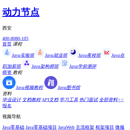
动力节点
西安
400-8080-105
首页
课程
Java实验班
Java就业班
Java夜校班
Java在
职加薪班
Java架构师班
Java学前测评
师资
教程
Java视频教程
Java图书馆
资料
毕业设计
文档教程
API文档
学习工具
热门面试
全部资料>>
报名
视频导航
Java零基础
Java零基础项目
JavaWeb
主流框架
框架项目
微服