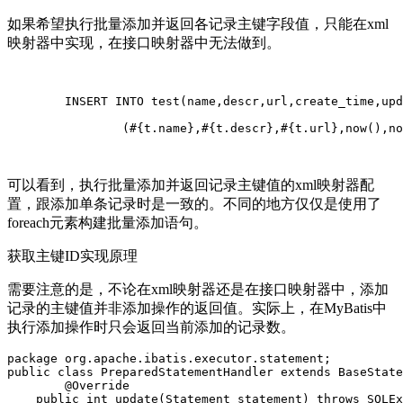
如果希望执行批量添加并返回各记录主键字段值，只能在xml
映射器中实现，在接口映射器中无法做到。
	INSERT INTO test(name,descr,url,create_time,update_time) VALUES

		(#{t.name},#{t.descr},#{t.url},now(),now())

可以看到，执行批量添加并返回记录主键值的xml映射器配
置，跟添加单条记录时是一致的。不同的地方仅仅是使用了
foreach元素构建批量添加语句。
获取主键ID实现原理
需要注意的是，不论在xml映射器还是在接口映射器中，添加
记录的主键值并非添加操作的返回值。实际上，在MyBatis中
执行添加操作时只会返回当前添加的记录数。
package org.apache.ibatis.executor.statement;

public class PreparedStatementHandler extends BaseState
	@Override

    public int update(Statement statement) throws SQLEx