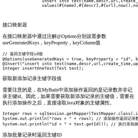
		insert into test(name,descr,url,create_time,update_time) 

		values(#{name},#{descr},#{url},now(),now())

接口映射器
在接口映射器中通过注解@Options分别设置参数
useGeneratedKeys，keyProperty，keyColumn值
// 返回主键字段id值

@Options(useGeneratedKeys = true, keyProperty = "id", k
@Insert("insert into test(name,descr,url,create_time,up
获取新添加记录主键字段值
需要注意的是，在MyBatis中添加操作返回的是记录数并非记
录主键id。因此，如果需要获取新添加记录的主键值，需要在
执行添加操作之后，直接读取Java对象的主键属性。
Integer rows = sqlSession.getMapper(TestMapper.class).i
System.out.println("rows = " + rows); // 添加操作返回记录数
添加批量记录时返回主键ID