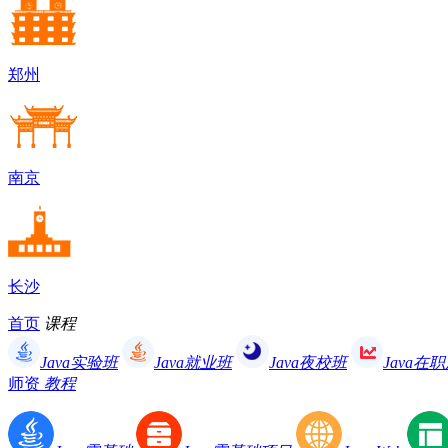
郑州
南京
长沙
首页
课程
Java实验班
Java就业班
Java夜校班
Java在
师资
教程