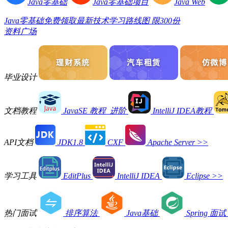
Java零基础
Java零基础项目
Java Web
Java零基础免费领取最新技术学习路线图 限300份
资料广场
毕业设计
文档教程
JavaSE 教程_进阶
IntelliJ IDEA教程
API文档
JDK1.8
CXF
Apache Server
>>
学习工具
EditPlus
IntelliJ IDEA
Eclipse
>>
热门面试
排序算法
Java基础
Spring 面试