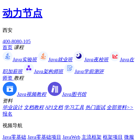
动力节点
西安
400-8080-105
首页
课程
Java实验班
Java就业班
Java夜校班
Java在
职加薪班
Java架构师班
Java学前测评
师资
教程
Java视频教程
Java图书馆
资料
毕业设计
文档教程
API文档
学习工具
热门面试
全部资料>>
报名
视频导航
Java零基础
Java零基础项目
JavaWeb
主流框架
框架项目
微服