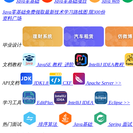
Java零基础
Java零基础项目
Java Web
Java零基础免费领取最新技术学习路线图 限300份
资料广场
毕业设计
文档教程
JavaSE 教程_进阶
IntelliJ IDEA教程
API文档
JDK1.8
CXF
Apache Server
>>
学习工具
EditPlus
IntelliJ IDEA
Eclipse
>>
热门面试
排序算法
Java基础
Spring 面试