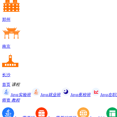
郑州
南京
长沙
首页
课程
Java实验班
Java就业班
Java夜校班
Java在
师资
教程